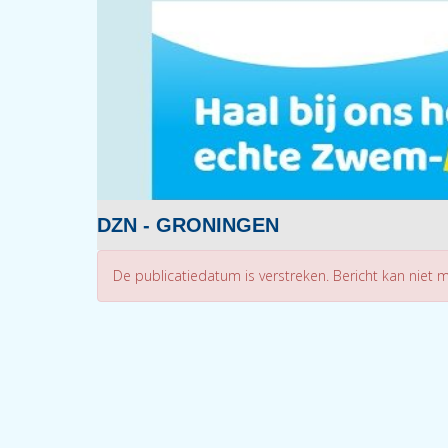
DZN - GRONINGEN
De publicatiedatum is verstreken. Bericht kan niet