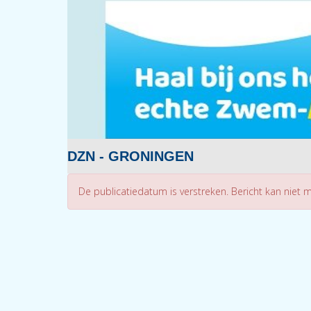
DZN - GRONINGEN
De publicatiedatum is verstreken. Bericht kan niet